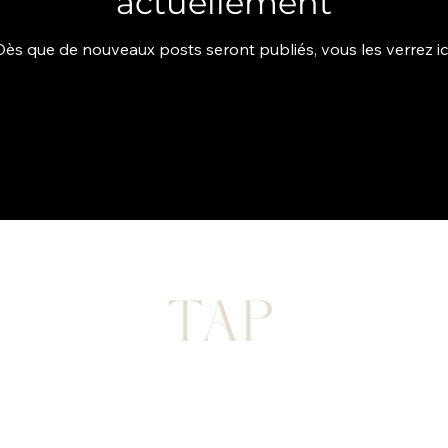
actuellement
Dès que de nouveaux posts seront publiés, vous les verrez ici
FAQ
 POLICY